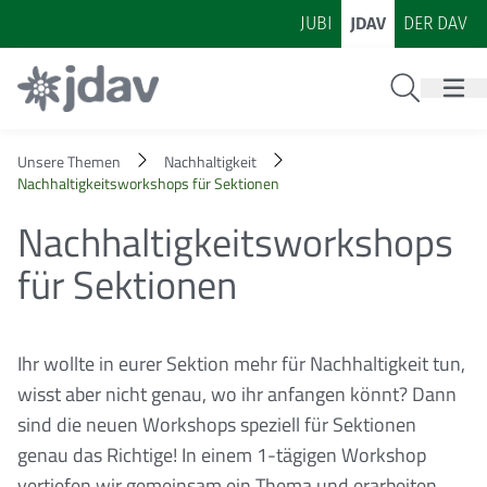
Zum Inhalt
Zur Footer-Navigation
JUBI
JDAV
DER DAV
Suche
Unsere Themen
Nachhaltigkeit
Nachhaltigkeitsworkshops für Sektionen
Nachhaltigkeitsworkshops
für Sektionen
Ihr wollte in eurer Sektion mehr für Nachhaltigkeit tun,
wisst aber nicht genau, wo ihr anfangen könnt? Dann
sind die neuen Workshops speziell für Sektionen
genau das Richtige! In einem 1-tägigen Workshop
vertiefen wir gemeinsam ein Thema und erarbeiten