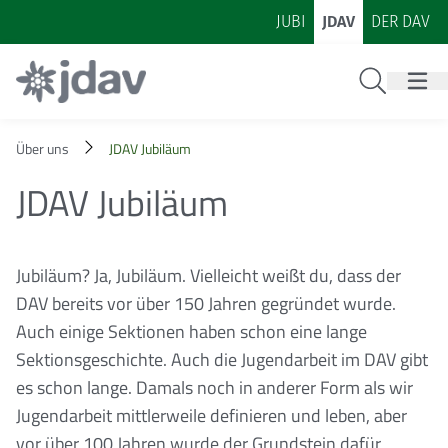
Zum Inhalt
Zur Footer-Navigation
JUBI
JDAV
DER DAV
Suche
Über uns
JDAV Jubiläum
JDAV Jubiläum
Jubiläum? Ja, Jubiläum. Vielleicht weißt du, dass der
DAV bereits vor über 150 Jahren gegründet wurde.
Auch einige Sektionen haben schon eine lange
Sektionsgeschichte. Auch die Jugendarbeit im DAV gibt
es schon lange. Damals noch in anderer Form als wir
Jugendarbeit mittlerweile definieren und leben, aber
vor über 100 Jahren wurde der Grundstein dafür