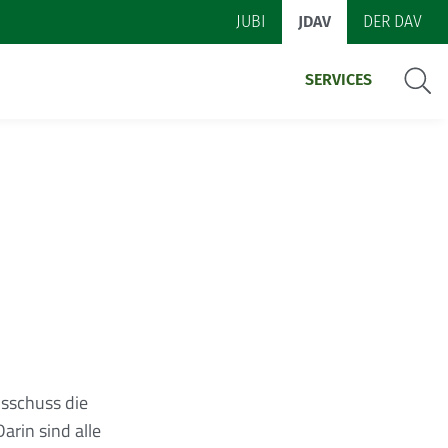
JUBI
JDAV
DER DAV
Suche
SERVICES
sschuss die
rin sind alle