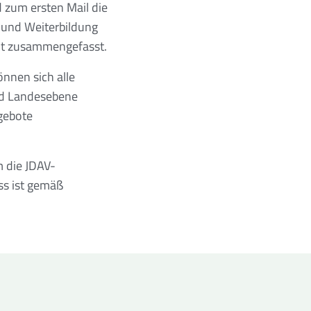
 zum ersten Mail die
 und Weiterbildung
nt zusammengefasst.
nnen sich alle
nd Landesebene
gebote
m die JDAV-
ss ist gemäß