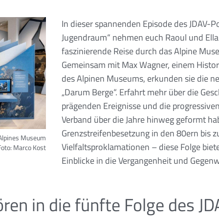
In dieser spannenden Episode des JDAV-P
Jugendraum“ nehmen euch Raoul und Ella 
faszinierende Reise durch das Alpine Mu
Gemeinsam mit Max Wagner, einem Histori
des Alpinen Museums, erkunden sie die n
„Darum Berge“. Erfahrt mehr über die Gesc
prägenden Ereignisse und die progressiven
Verband über die Jahre hinweg geformt ha
Grenzstreifenbesetzung in den 80ern bis
Alpines Museum
Vielfaltsproklamationen – diese Folge biet
Foto: Marco Kost
Einblicke in die Vergangenheit und Gegenw
ören in die fünfte Folge des J