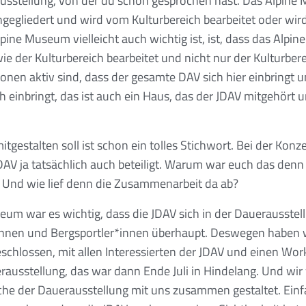
usstellung, von der du schon gesprochen hast. Das Alpin
gegliedert und wird vom Kulturbereich bearbeitet oder wir
pine Museum vielleicht auch wichtig ist, ist, dass das Alpin
ie der Kulturbereich bearbeitet und nicht nur der Kulturbere
onen aktiv sind, dass der gesamte DAV sich hier einbringt un
h einbringt, das ist auch ein Haus, das der JDAV mitgehört u
mitgestalten soll ist schon ein tolles Stichwort. Bei der Kon
DAV ja tatsächlich auch beteiligt. Warum war euch das denn 
? Und wie lief denn die Zusammenarbeit da ab?
um war es wichtig, dass die JDAV sich in der Dauerausstel
*innen und Bergsportler*innen überhaupt. Deswegen haben w
chlossen, mit allen Interessierten der JDAV und einen W
rausstellung, das war dann Ende Juli in Hindelang. Und wir 
che der Dauerausstellung mit uns zusammen gestaltet. Einf