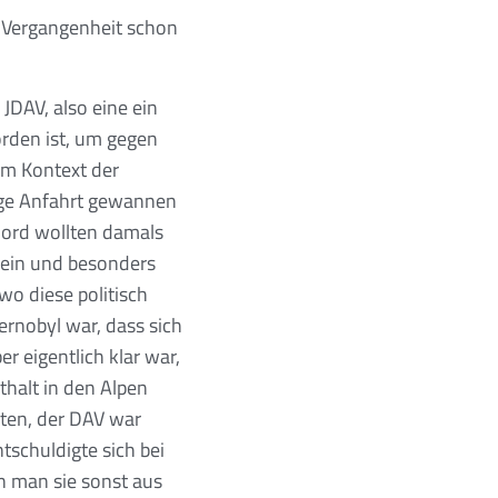
r Vergangenheit schon
JDAV, also eine ein
orden ist, um gegen
im Kontext der
lge Anfahrt gewannen
Nord wollten damals
erein und besonders
wo diese politisch
ernobyl war, dass sich
r eigentlich klar war,
halt in den Alpen
lten, der DAV war
ntschuldigte sich bei
n man sie sonst aus