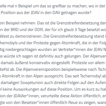
telle mal n Beispiel um das so greifbar zu machen, wo in de
e Position aus der JDAV in den DAV getragen wurde?
in Beispiel nehmen. Das ist die Grenzstreifenbesetzung der 
n der BRD und der DDR, der für ich glaub 3 Tage besetzt w
 West zu demonstrieren. Die Grenzstreifenbesetzung stand 
hernobyls und der Proteste gegen Atomkraft, die in der Fo
ftig niedergeschlagen wurden an Vertreter*innen der JDAV 
as würde ich sagen ist definitiv auch gelungen. Der Alpenv
damals äußerst konservativ eingestellt. Proteste vor allem 
iefst ab. Die Alpenvereinsposition beispielsweise nach Tsch
 Atomkraft in den Alpen ausspricht. Das seit Tschernobyl abe
 damaligen Sowjetunion auch direkte Folgen auf den Aufent
el keine Auswirkungen auf diese Position. Um es kurz zu ha
ion der JDAVler*innen, verurteilte diese Aktion öffentlich, e
ngte von den Besetzer*innen öffentlich Reue zu zeigen, wan