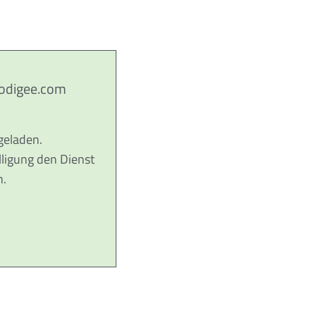
Podigee.com
geladen.
lligung den Dienst
n.