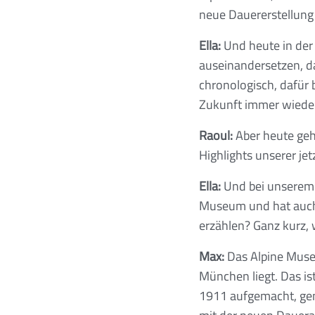
neue Dauererstellun
Ella:
Und heute in der
auseinandersetzen, d
chronologisch, dafür 
Zukunft immer wieder
Raoul:
Aber heute geht
Highlights unserer je
Ella:
Und bei unserem 
Museum und hat auch 
erzählen? Ganz kurz,
Max:
Das Alpine Museum
München liegt. Das is
1911 aufgemacht, gen