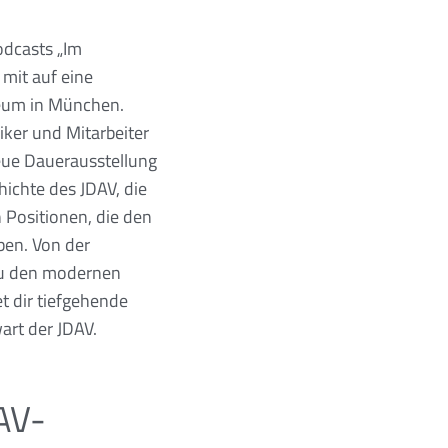
odcasts „Im
mit auf eine
seum in München.
ker und Mitarbeiter
eue Dauerausstellung
hichte des JDAV, die
 Positionen, die den
ben. Von der
 zu den modernen
et dir tiefgehende
art der JDAV.
DAV-