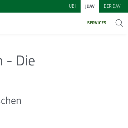
JUBI
JDAV
DER DAV
Suche
SERVICES
 - Die
schen