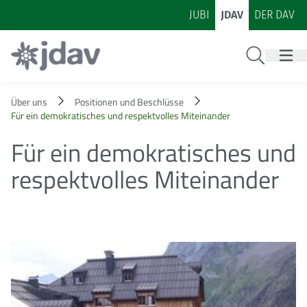
Zum Inhalt
Zur Footer-Navigation
JUBI
JDAV
DER DAV
Suche
Über uns
Positionen und Beschlüsse
Für ein demokratisches und respektvolles Miteinander
Für ein demokratisches und
respektvolles Miteinander