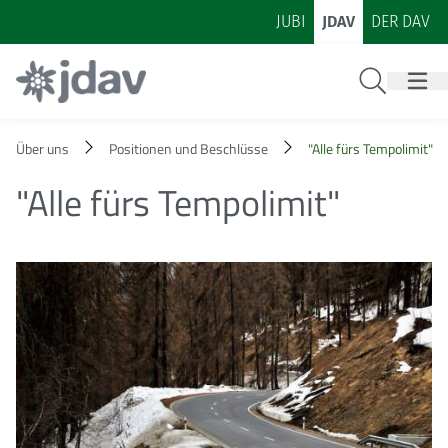
Zum Inhalt
Zur Footer-Navigation
JUBI
JDAV
DER DAV
Suche
Über uns
Positionen und Beschlüsse
"Alle fürs Tempolimit"
"Alle fürs Tempolimit"